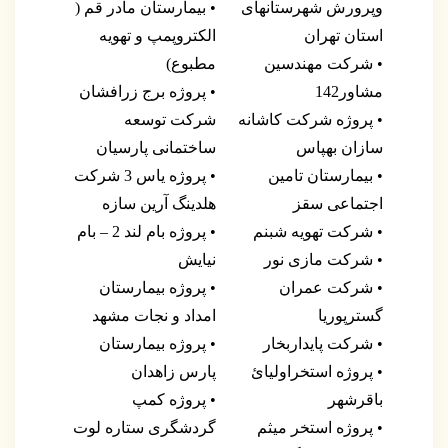
وپرورش شهرستانهای
• بیمارستان مادر قم (
استان تهران
الکتروپمپ و تهویه
• شرکت مهندسین
مطبوع)
مشاور142
• پروژه برج زرافشان
• پروژه شرکت کاشانه
شرکت توسعه
سازان بهپاس
ساختمانی پارسیان
• بیمارستان تامین
• پروژه یاس 3 شرکت
اجتماعی سقز
هلدینگ آرین سازه
• شرکت تهویه شبنم
• پروژه بام لند 2 – بام
• شرکت مازی نور
نیایش
• شرکت عمران
• پروژه بیمارستان
گسترپوریا
امداد و نجات مشهد
• شرکت پایداربخار
• پروژه بیمارستان
• پروژه استخراولیائ
پارس زاهدان
باقرشهر
• پروژه کمپ
• پروژه استخر میثم
گردشگری ستاره لوت