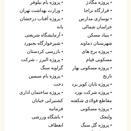
• پروژه مگادژ
• پروژه بام نیلوفر
• قرارگاه نزاجا
• وزارت بهداشت تهران
• نوسازی مدارس
• پروژه آفتاب درخشان
خراسان شمالی
بانه
• بنیاد مسکن
• آزمایشگاه شریعتی
شهرستان دماوند
• شیرخوارگاه بجنورد
• پروژه برج های
• بازرسی کردستان
مسکونی قیام
• پروژه البرز – شرکت
• پروژه مسکونی بهار
گراویه سنگ
نارنج
• پروژه بام سیمین
• پروژه تابان کویر یزد
دخت
• پروژه شرکت نورد
• پروژه ساختمان اداری
مقاطع فولادی شکفته
کشتیرانی خیابان
• پروژه مسکونی
فرمانیه
ولنجک
• باشگاه ورزشی
• پروژه گل سنگ
انعطاف