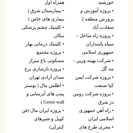
خورشید
همراه اول
• پروژه آموزش و
• بیمارستان شرق (
پرورش منطقه 2
بیماری های خاص )
سعادت آباد
• کلینیک چشم پزشکی
• پروژه راه ساحل –
نیکان
سپاه پاسداران
• کلینیک درمانی بهار
جمهوری اسلامی
• پروژه مجتمع
• شرکت بهینه وزین –
مسکونی باغ میراژ
مه گل
• پروژه بازسازی برج
• پروژه شرکت ایمن
میدان آزادی تهران
کیا صنعت
• اطلس مال ( بوستر
• پروژه شرکت رونین
پمپ های آبرسانی و
دژ شرق
Green wall )
• راه آهن جمهوری
• پروژه ایران مال (فن
اسلامی ایران
کویل و شیرهای
• مجری طرح های
کنترلی)