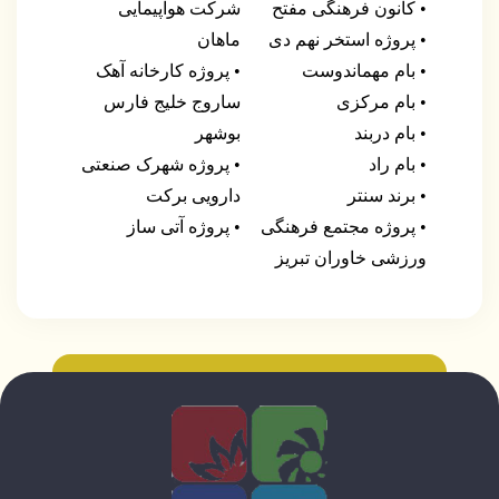
• کانون فرهنگی مفتح
شرکت هواپیمایی
• پروژه استخر نهم دی
ماهان
• بام مهماندوست
• پروژه کارخانه آهک
• بام مرکزی
ساروج خلیج فارس
• بام دربند
بوشهر
• بام راد
• پروژه شهرک صنعتی
• برند سنتر
دارویی برکت
• پروژه مجتمع فرهنگی
• پروژه آتی ساز
ورزشی خاوران تبریز