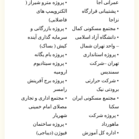
عمرانی آجا
• پروژه مترو شیراز (
• پشتیبانی قرارگاه
الکتروپمپ های
نزاجا
فاضلابی)
• مجتمع مسکونی کمال
• پروژه بازرگانی و
• دانشگاه آزاد اسلامی
سرمایه گذاری آینده
– واحد تهران شمال
کیش ( بساک)
• پروژه استانداری
• پروژه بام یگانه
تهران –شرکت
• پروژه سیتادیوم
سمندیس
ارومیه
• شرکت حرارتی
• پروژه برج آفرینش
برودتی نیک
رامسر
• مجتمع مسکونی ایران
• مجتمع اداری و تجاری
سکنا
مصلای امام خمینی
• پروژه شرکت
شهریار
ماهورداد
• پروژه ساختمان
• اداره کل آموزش
فیوژن (دیباجی)