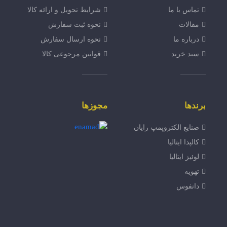
تماس با ما
شرایط تحویل و ارائه کالا
مقالات
نحوه ثبت سفارش
درباره ما
نحوه ارسال سفارش
سبد خرید
قوانین مرجوعی کالا
برندها
مجوزها
صنایع الکتروپمپ رایان
کالپدا ایتالیا
لوئیز ایتالیا
تهویه
دانفوس