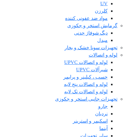
UV
کلرزن
مواد ضد عفونی کننده
گرمایش استخر و جکوزی
دیگ شوفاژ چدنی
مبدل
تجهیزات سونا خشک و بخار
لوله و اتصالات
لوله و اتصالات UPVC
شیرآلات UPVC
چسب ، کیلینر و پرایمر
لوله و اتصالات پنج لایه
لوله و اتصالات تک لایه
تجهیزات جانبی استخر و جکوزی
جارو
نردبان
اسکیمر و استرینر
آبنما
سایر تجهیزات