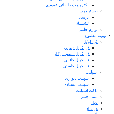
الکتروپمپ طبقاتی عمودی
بوستر پمپ
آبرسانی
آتشنشانی
لوازم جانبی
تهویه مطبوع
فن کوئل
فن کوئل زمینی
فن کوئل سقفی توکار
فن کوئل کانالی
فن کویل کاستی
اسپلیت
اسپیلت دیواری
اسپیلت ایستاده
داکت اسپلیت
مینی چیلر
چیلر
هواساز