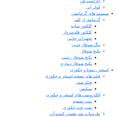
اگزاست فن
کولر آبی
سیستم های گرمایشی
گرمایش از کف
کلکتور ساده
کلکتور فلومتردار
تجهیزات جانبی
دیگ شوفاژ چدنی
پکیج شوفاژ
پکیج شوفاژ زمینی
پکیج شوفاژ دیواری
استخر ، سونا و جکوزی
فیلترهای تصفیه استخر و جکوزی
فیلترشنی
سیلیس
الکتروپمپ های استخر و جکوزی
پمپ تصفیه
پمپ جت جکوزی
ملزومات ضد عفونی کننده آب