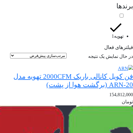
برندها
1
تهویه
1
محصول
فیلترهای فعال
در حال نمایش یک نتیجه
فن کویل کانالی باریک 2000CFM تهویه مدل
ARN-20 (برگشت هوا از پشت)
154,812,000
تومان