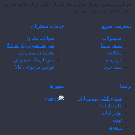
خیابان شریعتی - بعد از خیابان بهار شیراز - پایین تر از کوچه جباری
- پلاک ۴۱۹ - طبقه ۵ - واحد ۱۷
دسترسی سریع
خدمات مشتریان
محصولات
سوالات متداول
تماس با ما
شرایط تحویل و ارائه کالا
مقالات
نحوه ثبت سفارش
درباره ما
نحوه ارسال سفارش
سبد خرید
قوانین مرجوعی کالا
برندها
مجوزها
صنایع الکتروپمپ رایان
کالپدا ایتالیا
لوئیز ایتالیا
تهویه
دانفوس