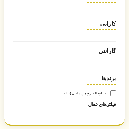
کارایی
گارانتی
برندها
صنایع الکتروپمپ رایان
16
فیلترهای فعال