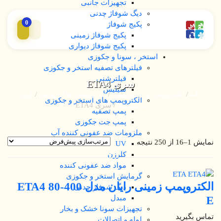
تجهیزات جانبی
دیگ شوفاژ چدنی
0
پکیج شوفاژ
پکیج شوفاژ زمینی
پکیج شوفاژ دیواری
استخر ، سونا و جکوزی
فیلترهای تصفیه استخر و جکوزی
فیلترشنی
سری ETA4
سیلیس
خانه
/
الکتروپمپ و بوسترپمپ
/
الکتروپمپ های زمینی
/
کوپل
الکتروپمپ های استخر و جکوزی
با شاسی
/ سری ETA4
پمپ تصفیه
پمپ جت جکوزی
ملزومات ضد عفونی کننده آب
نمایش 1–16 از 250 نتیجه
UV
کلرزن
مواد ضد عفونی کننده
گرمایش استخر و جکوزی
الکتروپمپ زمینی رایان مدل ETA4 80-400
دیگ شوفاژ چدنی
E
مبدل
تجهیزات سونا خشک و بخار
تماس بگیرید
لوله و اتصالات