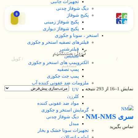
تجهیزات جانبی
دیگ شوفاژ چدنی
0
پکیج شوفاژ
پکیج شوفاژ زمینی
پکیج شوفاژ دیواری
استخر ، سونا و جکوزی
فیلترهای تصفیه استخر و جکوزی
فیلترشنی
کوپل مستقیم
سیلیس
خانه
/
الکتروپمپ و بوسترپمپ
/
الکتروپمپ های زمینی
/ کوپل
الکتروپمپ های استخر و جکوزی
مستقیم
پمپ تصفیه
پمپ جت جکوزی
ملزومات ضد عفونی کننده آب
نمایش 1–16 از 293 نتیجه
UV
کلرزن
مواد ضد عفونی کننده
گرمایش استخر و جکوزی
سری NM-NMS
دیگ شوفاژ چدنی
مبدل
تماس بگیرید
تجهیزات سونا خشک و بخار
لوله و اتصالات