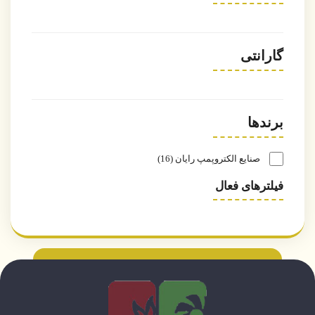
گارانتی
برندها
صنایع الکتروپمپ رایان
16
فیلترهای فعال