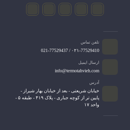
تلفن تماس
۰۲۱-77529410 / 021-77529437
ارسال ایمیل
info@termotahvieh.com
آدرس
خیابان شریعتی - بعد از خیابان بهار شیراز -
پایین تر از کوچه جباری - پلاک ۴۱۹ - طبقه ۵ -
واحد ۱۷