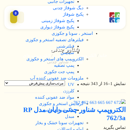
تجهیزات جانبی
دیگ شوفاژ چدنی
0
پکیج شوفاژ
پکیج شوفاژ زمینی
پکیج شوفاژ دیواری
استخر ، سونا و جکوزی
فیلترهای تصفیه استخر و جکوزی
فیلترشنی
شناور چدنی
سیلیس
خانه
/
الکتروپمپ و بوسترپمپ
/
الکتروپمپ های
الکتروپمپ های استخر و جکوزی
شناور
/ شناور چدنی
پمپ تصفیه
پمپ جت جکوزی
ملزومات ضد عفونی کننده آب
نمایش 1–16 از 343 نتیجه
UV
کلرزن
مواد ضد عفونی کننده
گرمایش استخر و جکوزی
الکتروپمپ شناور چدنی رایان مدل RP
دیگ شوفاژ چدنی
762/3a
مبدل
تجهیزات سونا خشک و بخار
تماس بگیرید
لوله و اتصالات