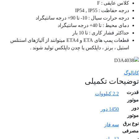
کلاس عایقی : F
درجه حفاظت : IP54 , IP55
درجه حرارت سیال : 10- تا 90+ درجه سانتیگراد
دمای محیط : تا 40+ درجه سانتیگراد
حداکثر فشار کاری : تا 10 بار
قطعات پمپ های ETA و ETA4 میتوانند از آلیاژهای استنلس
استیل ، برنز ، داپلکس یا چدن داپلکس تولید شوند .
کاتالوگ
توضیحات تکمیلی
قدرت
2.2 کیلووات
موتور
دور
1450 دور
موتور
نوع برق
سه فاز
مصرفی
12 ماه