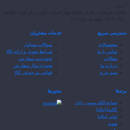
آدرس
خیابان شریعتی - بعد از خیابان بهار شیراز - پایین تر از کوچه جباری
- پلاک ۴۱۹ - طبقه ۵ - واحد ۱۷
دسترسی سریع
خدمات مشتریان
محصولات
سوالات متداول
تماس با ما
شرایط تحویل و ارائه کالا
مقالات
نحوه ثبت سفارش
درباره ما
نحوه ارسال سفارش
سبد خرید
قوانین مرجوعی کالا
برندها
مجوزها
صنایع الکتروپمپ رایان
کالپدا ایتالیا
لوئیز ایتالیا
تهویه