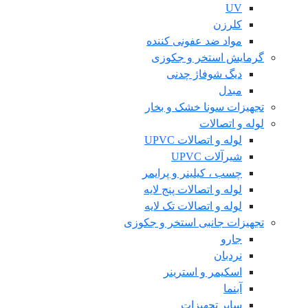
UV
کلرزن
مواد ضد عفونی کننده
گرمایش استخر و جکوزی
دیگ شوفاژ چدنی
مبدل
تجهیزات سونا خشک و بخار
لوله و اتصالات
لوله و اتصالات UPVC
شیرآلات UPVC
چسب ، کیلینر و پرایمر
لوله و اتصالات پنج لایه
لوله و اتصالات تک لایه
تجهیزات جانبی استخر و جکوزی
جارو
نردبان
اسکیمر و استرینر
آبنما
سایر تجهیزات