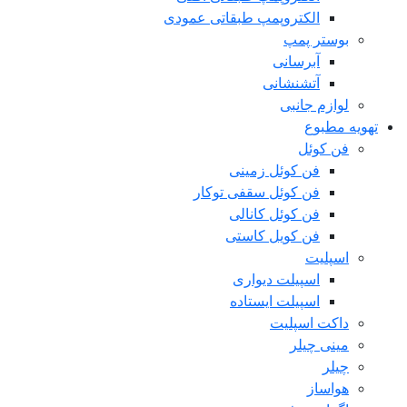
الکتروپمپ طبقاتی عمودی
بوستر پمپ
آبرسانی
آتشنشانی
لوازم جانبی
تهویه مطبوع
فن کوئل
فن کوئل زمینی
فن کوئل سقفی توکار
فن کوئل کانالی
فن کویل کاستی
اسپلیت
اسپیلت دیواری
اسپیلت ایستاده
داکت اسپلیت
مینی چیلر
چیلر
هواساز