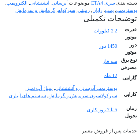
دسته بندی
سری ETA4
موضوعات
آبرسانی
,
آتشنشانی
,
الکتروپمپ
,
بوسترپمپ
,
پمپ
,
رایان
,
زمینی
,
سیرکوله
,
گرمایش و سرمایش
توضیحات تکمیلی
قدرت
2.2 کیلووات
موتور
دور
1450 دور
موتور
نوع برق
سه فاز
مصرفی
12 ماه
گارانتی
بوسترپمپ آبرسانی و آتشنشانی
,
پمپاژ آب تمیز
,
کارایی
سیرکولاسیون سرمایش و گرمایش
,
سیستم های آبیاری
زمان
5 تا 7 روز کاری
تحویل
خدمات پس از فروش معتبر