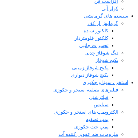
اگزاست فن
کولر آبی
سیستم های گرمایشی
گرمایش از کف
کلکتور ساده
کلکتور فلومتردار
تجهیزات جانبی
دیگ شوفاژ چدنی
پکیج شوفاژ
پکیج شوفاژ زمینی
پکیج شوفاژ دیواری
استخر ، سونا و جکوزی
فیلترهای تصفیه استخر و جکوزی
فیلترشنی
سیلیس
الکتروپمپ های استخر و جکوزی
پمپ تصفیه
پمپ جت جکوزی
ملزومات ضد عفونی کننده آب