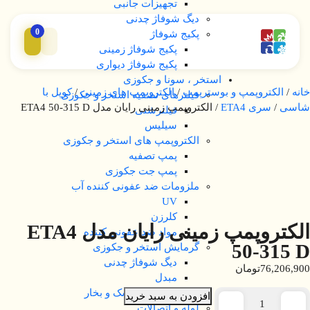
تجهیزات جانبی
دیگ شوفاژ چدنی
0
پکیج شوفاژ
پکیج شوفاژ زمینی
پکیج شوفاژ دیواری
استخر ، سونا و جکوزی
خانه
/
الکتروپمپ و بوسترپمپ
/
الکتروپمپ های زمینی
/
کوپل با
فیلترهای تصفیه استخر و جکوزی
شاسی
/
سری ETA4
/ الکتروپمپ زمینی رایان مدل ETA4 50-315 D
فیلترشنی
سیلیس
الکتروپمپ های استخر و جکوزی
پمپ تصفیه
پمپ جت جکوزی
ملزومات ضد عفونی کننده آب
UV
کلرزن
الکتروپمپ زمینی رایان مدل ETA4
مواد ضد عفونی کننده
50-315 D
گرمایش استخر و جکوزی
دیگ شوفاژ چدنی
76,206,900
تومان
مبدل
تجهیزات سونا خشک و بخار
افزودن به سبد خرید
لوله و اتصالات