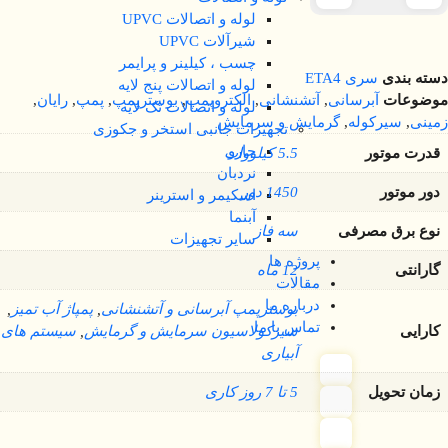
لوله و اتصالات UPVC
شیرآلات UPVC
چسب ، کیلینر و پرایمر
دسته بندی
سری ETA4
لوله و اتصالات پنج لایه
موضوعات
آبرسانی
,
آتشنشانی
,
الکتروپمپ
,
بوسترپمپ
,
پمپ
,
رایان
,
لوله و اتصالات تک لایه
زمینی
,
سیرکوله
,
گرمایش و سرمایش
تجهیزات جانبی استخر و جکوزی
جارو
قدرت موتور
5.5 کیلووات
نردبان
دور موتور
1450 دور
اسکیمر و استرینر
آبنما
نوع برق مصرفی
سه فاز
سایر تجهیزات
پروژه ها
گارانتی
12 ماه
مقالات
درباره ما
بوسترپمپ آبرسانی و آتشنشانی
,
پمپاژ آب تمیز
,
تماس با ما
کارایی
سیرکولاسیون سرمایش و گرمایش
,
سیستم های
آبیاری
زمان تحویل
5 تا 7 روز کاری