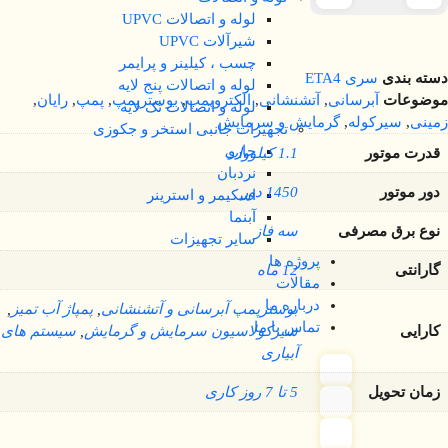
لوله و اتصالات UPVC
شیرآلات UPVC
چسب ، کیلینر و پرایمر
دسته بندی
سری ETA4
لوله و اتصالات پنج لایه
موضوعات
آبرسانی
,
آتشنشانی
,
الکتروپمپ
,
بوسترپمپ
,
پمپ
,
رایان
,
لوله و اتصالات تک لایه
زمینی
,
سیرکوله
,
گرمایش و سرمایش
تجهیزات جانبی استخر و جکوزی
جارو
قدرت موتور
1.1 کیلووات
نردبان
دور موتور
1450 دور
اسکیمر و استرینر
آبنما
نوع برق مصرفی
سه فاز
سایر تجهیزات
پروژه ها
گارانتی
12 ماه
مقالات
درباره ما
بوسترپمپ آبرسانی و آتشنشانی
,
پمپاژ آب تمیز
,
تماس با ما
کارایی
سیرکولاسیون سرمایش و گرمایش
,
سیستم های
آبیاری
زمان تحویل
5 تا 7 روز کاری