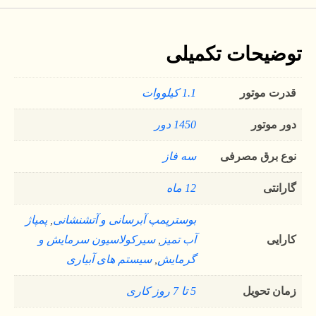
توضیحات تکمیلی
قدرت موتور
1.1 کیلووات
دور موتور
1450 دور
نوع برق مصرفی
سه فاز
گارانتی
12 ماه
بوسترپمپ آبرسانی و آتشنشانی
,
پمپاژ
کارایی
آب تمیز
,
سیرکولاسیون سرمایش و
گرمایش
,
سیستم های آبیاری
زمان تحویل
5 تا 7 روز کاری