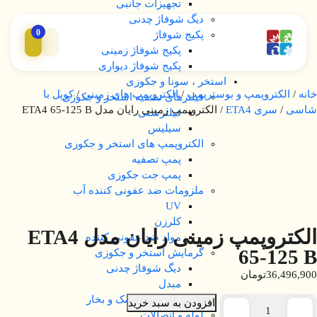
تجهیزات جانبی
دیگ شوفاژ چدنی
0
پکیج شوفاژ
پکیج شوفاژ زمینی
پکیج شوفاژ دیواری
استخر ، سونا و جکوزی
خانه
/
الکتروپمپ و بوسترپمپ
/
الکتروپمپ های زمینی
/
کوپل با
فیلترهای تصفیه استخر و جکوزی
شاسی
/
سری ETA4
/ الکتروپمپ زمینی رایان مدل ETA4 65-125 B
فیلترشنی
سیلیس
الکتروپمپ های استخر و جکوزی
پمپ تصفیه
پمپ جت جکوزی
ملزومات ضد عفونی کننده آب
UV
کلرزن
الکتروپمپ زمینی رایان مدل ETA4
مواد ضد عفونی کننده
65-125 B
گرمایش استخر و جکوزی
دیگ شوفاژ چدنی
36,496,900
تومان
مبدل
تجهیزات سونا خشک و بخار
افزودن به سبد خرید
لوله و اتصالات