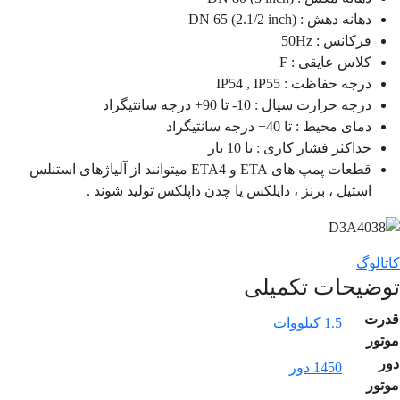
دهانه دهش : DN 65 (2.1/2 inch)
فرکانس : 50Hz
کلاس عایقی : F
درجه حفاظت : IP54 , IP55
درجه حرارت سیال : 10- تا 90+ درجه سانتیگراد
دمای محیط : تا 40+ درجه سانتیگراد
حداکثر فشار کاری : تا 10 بار
قطعات پمپ های ETA و ETA4 میتوانند از آلیاژهای استنلس
استیل ، برنز ، داپلکس یا چدن داپلکس تولید شوند .
کاتالوگ
توضیحات تکمیلی
قدرت
1.5 کیلووات
موتور
دور
1450 دور
موتور