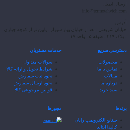
ارسال ایمیل
info@termotahvieh.com
آدرس
خیابان شریعتی - بعد از خیابان بهار شیراز - پایین تر از کوچه جباری
- پلاک ۴۱۹ - طبقه ۵ - واحد ۱۷
دسترسی سریع
خدمات مشتریان
محصولات
سوالات متداول
تماس با ما
شرایط تحویل و ارائه کالا
مقالات
نحوه ثبت سفارش
درباره ما
نحوه ارسال سفارش
سبد خرید
قوانین مرجوعی کالا
برندها
مجوزها
صنایع الکتروپمپ رایان
کالپدا ایتالیا