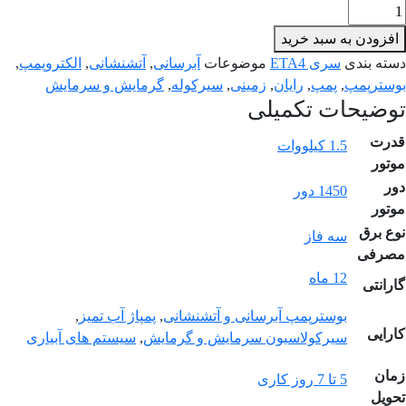
افزودن به سبد خرید
دسته بندی
سری ETA4
موضوعات
آبرسانی
,
آتشنشانی
,
الکتروپمپ
,
بوسترپمپ
,
پمپ
,
رایان
,
زمینی
,
سیرکوله
,
گرمایش و سرمایش
توضیحات تکمیلی
قدرت
1.5 کیلووات
موتور
دور
1450 دور
موتور
نوع برق
سه فاز
مصرفی
12 ماه
گارانتی
بوسترپمپ آبرسانی و آتشنشانی
,
پمپاژ آب تمیز
,
کارایی
سیرکولاسیون سرمایش و گرمایش
,
سیستم های آبیاری
زمان
5 تا 7 روز کاری
تحویل