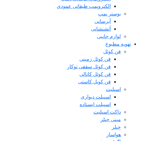
الکتروپمپ طبقاتی عمودی
بوستر پمپ
آبرسانی
آتشنشانی
لوازم جانبی
تهویه مطبوع
فن کوئل
فن کوئل زمینی
فن کوئل سقفی توکار
فن کوئل کانالی
فن کویل کاستی
اسپلیت
اسپیلت دیواری
اسپیلت ایستاده
داکت اسپلیت
مینی چیلر
چیلر
هواساز