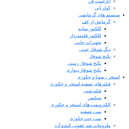
اگزاست فن
کولر آبی
سیستم های گرمایشی
گرمایش از کف
کلکتور ساده
کلکتور فلومتردار
تجهیزات جانبی
دیگ شوفاژ چدنی
پکیج شوفاژ
پکیج شوفاژ زمینی
پکیج شوفاژ دیواری
استخر ، سونا و جکوزی
فیلترهای تصفیه استخر و جکوزی
فیلترشنی
سیلیس
الکتروپمپ های استخر و جکوزی
پمپ تصفیه
پمپ جت جکوزی
ملزومات ضد عفونی کننده آب