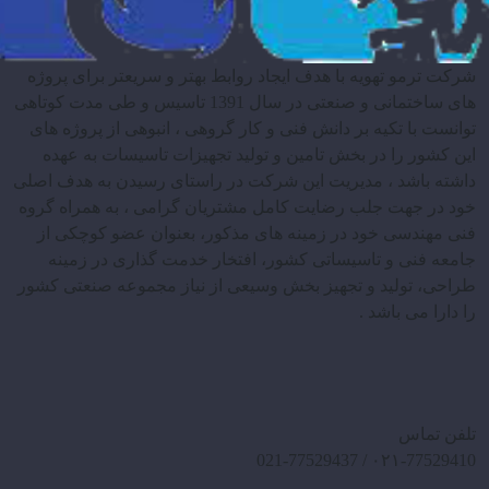
شرکت ترمو تهویه با هدف ایجاد روابط بهتر و سریعتر برای پروژه
های ساختمانی و صنعتی در سال 1391 تاسیس و طی مدت کوتاهی
توانست با تکیه بر دانش فنی و کار گروهی ، انبوهی از پروژه های
این کشور را در بخش تامین و تولید تجهیزات تاسیسات به عهده
داشته باشد ، مدیریت این شرکت در راستای رسیدن به هدف اصلی
خود در جهت جلب رضایت کامل مشتریان گرامی ، به همراه گروه
فنی مهندسی خود در زمینه های مذکور، بعنوان عضو کوچکی از
جامعه فنی و تاسیساتی کشور، افتخار خدمت گذاری در زمینه
طراحی، تولید و تجهیز بخش وسیعی از نیاز مجموعه صنعتی کشور
را دارا می باشد .
تلفن تماس
۰۲۱-77529410 / 021-77529437