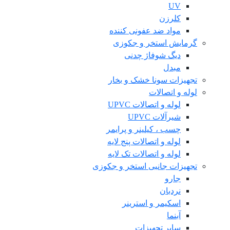
UV
کلرزن
مواد ضد عفونی کننده
گرمایش استخر و جکوزی
دیگ شوفاژ چدنی
مبدل
تجهیزات سونا خشک و بخار
لوله و اتصالات
لوله و اتصالات UPVC
شیرآلات UPVC
چسب ، کیلینر و پرایمر
لوله و اتصالات پنج لایه
لوله و اتصالات تک لایه
تجهیزات جانبی استخر و جکوزی
جارو
نردبان
اسکیمر و استرینر
آبنما
سایر تجهیزات