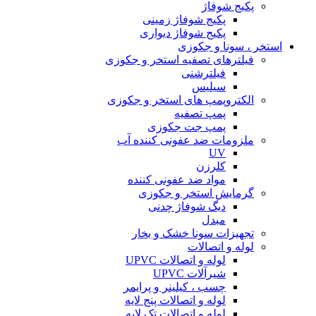
پکیج شوفاژ
پکیج شوفاژ زمینی
پکیج شوفاژ دیواری
استخر ، سونا و جکوزی
فیلترهای تصفیه استخر و جکوزی
فیلترشنی
سیلیس
الکتروپمپ های استخر و جکوزی
پمپ تصفیه
پمپ جت جکوزی
ملزومات ضد عفونی کننده آب
UV
کلرزن
مواد ضد عفونی کننده
گرمایش استخر و جکوزی
دیگ شوفاژ چدنی
مبدل
تجهیزات سونا خشک و بخار
لوله و اتصالات
لوله و اتصالات UPVC
شیرآلات UPVC
چسب ، کیلینر و پرایمر
لوله و اتصالات پنج لایه
لوله و اتصالات تک لایه