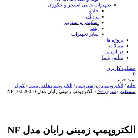
تجهیزات جانبی استخر و جکوزی
جارو
نردبان
اسکیمر و استرینر
آبنما
سایر تجهیزات
پروژه ها
مقالات
درباره ما
تماس با ما
حساب کاربری
0
سبد خرید
خانه
/
الکتروپمپ و بوسترپمپ
/
الکتروپمپ های زمینی
/
کوپل
مستقیم
/
سری NF
/ الکتروپمپ زمینی رایان مدل NF 100-200 D
الکتروپمپ زمینی رایان مدل NF