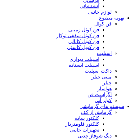
آبرسانی
آتشنشانی
لوازم جانبی
تهویه مطبوع
فن کوئل
فن کوئل زمینی
فن کوئل سقفی توکار
فن کوئل کانالی
فن کویل کاستی
اسپلیت
اسپیلت دیواری
اسپیلت ایستاده
داکت اسپلیت
مینی چیلر
چیلر
هواساز
اگزاست فن
کولر آبی
سیستم های گرمایشی
گرمایش از کف
کلکتور ساده
کلکتور فلومتردار
تجهیزات جانبی
دیگ شوفاژ چدنی