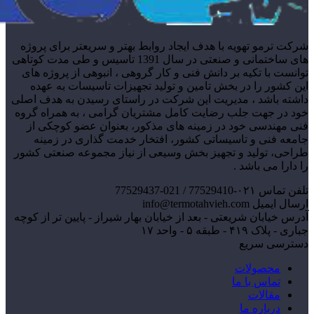
شرکت ترمو تهویه با هدف ایجاد روابط بهتر و سریعتر برای پروژه
های ساختمانی و صنعتی در سال 1391 تاسیس و طی مدت کوتاهی
توانست با تکیه بر دانش فنی و کار گروهی ، انبوهی از پروژه های
این کشور را در بخش تامین و تولید تجهیزات تاسیسات به عهده
داشته باشد ، مدیریت این شرکت در راستای رسیدن به هدف اصلی
خود در جهت جلب رضایت کامل مشتریان گرامی ، به همراه گروه
فنی مهندسی خود در زمینه های مذکور، بعنوان عضو کوچکی از
جامعه فنی و تاسیساتی کشور، افتخار خدمت گذاری در زمینه
طراحی، تولید و تجهیز بخش وسیعی از نیاز مجموعه صنعتی کشور
را دارا می باشد .
تلفن تماس
۰۲۱-77529410 / 021-77529437
ارسال ایمیل
info@termotahvieh.com
آدرس
خیابان شریعتی - بعد از خیابان بهار شیراز - پایین تر از کوچه
جباری - پلاک ۴۱۹ - طبقه ۵ - واحد ۱۷
دسترسی سریع
محصولات
تماس با ما
مقالات
درباره ما