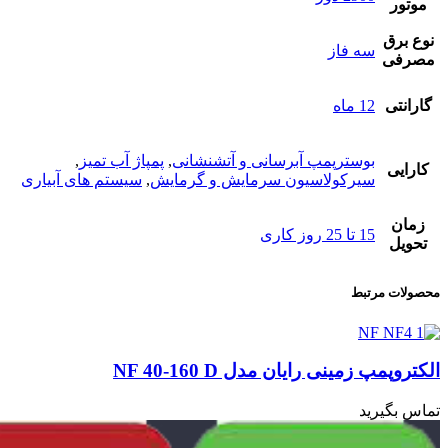
موتور
نوع برق
سه فاز
مصرفی
گارانتی
12 ماه
بوسترپمپ آبرسانی و آتشنشانی
,
پمپاژ آب تمیز
,
کارایی
سیرکولاسیون سرمایش و گرمایش
,
سیستم های آبیاری
زمان
15 تا 25 روز کاری
تحویل
محصولات مرتبط
الکتروپمپ زمینی رایان مدل NF 40-160 D
ال
تماس بگیرید
تم