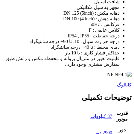
شافت استیل
مجهز به سیل مکانیکی
دهانه مکش : DN 125 (5inch)
دهانه دهش : DN 100 (4 inch)
فرکانس : 50Hz
کلاس عایقی : F
درجه حفاظت : IP54 , IP55
درجه حرارت سیال : 10- تا 90+ درجه سانتیگراد
دمای محیط : تا 40+ درجه سانتیگراد
حداکثر فشار کاری : تا 10 بار
قابلیت تغییر در متریال پروانه و محفظه مکش و رانش طبق
سفارش مشتری وجود دارد .
کاتالوگ
توضیحات تکمیلی
قدرت
37 کیلووات
موتور
دور
2900 دور