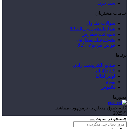
سبد خرید
خدمات مشتریان
سوالات متداول
شرایط تحویل و ارائه کالا
نحوه ثبت سفارش
نحوه ارسال سفارش
قوانین مرجوعی کالا
برندها
صنایع الکتروپمپ رایان
کالپدا ایتالیا
لوئیز ایتالیا
تهویه
دانفوس
مجوزها
کلیه حقوق متعلق به ترموتهویه میباشد.
@2025
جستجو در سایت