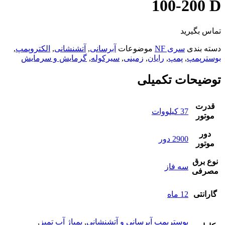
100-200 D
تماس بگیرید
دسته بندی
سری NF
موضوعات
آبرسانی
,
آتشنشانی
,
الکتروپمپ
,
بوسترپمپ
,
پمپ
,
رایان
,
زمینی
,
سیرکوله
,
گرمایش و سرمایش
توضیحات تکمیلی
قدرت
37 کیلووات
موتور
دور
2900 دور
موتور
نوع برق
سه فاز
مصرفی
گارانتی
12 ماه
بوسترپمپ آبرسانی و آتشنشانی
,
پمپاژ آب تمیز
,