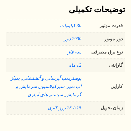
توضیحات تکمیلی
قدرت موتور
30 کیلووات
دور موتور
2900 دور
نوع برق مصرفی
سه فاز
گارانتی
12 ماه
بوسترپمپ آبرسانی و آتشنشانی
,
پمپاژ
کارایی
آب تمیز
,
سیرکولاسیون سرمایش و
گرمایش
,
سیستم های آبیاری
زمان تحویل
15 تا 25 روز کاری