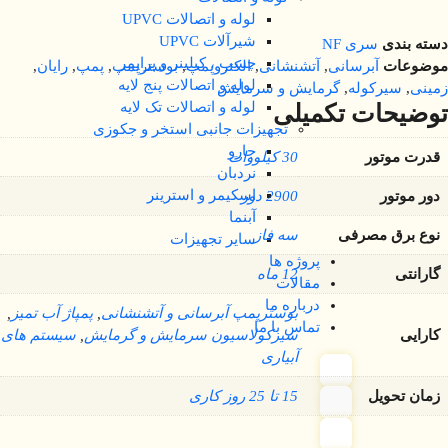
لوله و اتصالات UPVC
شیرآلات UPVC
دسته بندی
سری NF
چسب ، کیلینر و پرایمر
موضوعات
آبرسانی
,
آتشنشانی
,
الکتروپمپ
,
بوسترپمپ
,
پمپ
,
رایان
,
لوله و اتصالات پنج لایه
زمینی
,
سیرکوله
,
گرمایش و سرمایش
لوله و اتصالات تک لایه
توضیحات تکمیلی
تجهیزات جانبی استخر و جکوزی
جارو
قدرت موتور
30 کیلووات
نردبان
اسکیمر و استرینر
دور موتور
2900 دور
آبنما
نوع برق مصرفی
سه فاز
سایر تجهیزات
پروژه ها
گارانتی
12 ماه
مقالات
درباره ما
بوسترپمپ آبرسانی و آتشنشانی
,
پمپاژ آب تمیز
,
تماس با ما
کارایی
سیرکولاسیون سرمایش و گرمایش
,
سیستم های
آبیاری
زمان تحویل
15 تا 25 روز کاری