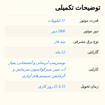
توضیحات تکمیلی
قدرت موتور
37 کیلووات
دور موتور
2900 دور
نوع برق مصرفی
سه فاز
گارانتی
12 ماه
بوسترپمپ آبرسانی و آتشنشانی
,
پمپاژ
کارایی
آب تمیز
,
سیرکولاسیون سرمایش و
گرمایش
,
سیستم های آبیاری
زمان تحویل
15 تا 25 روز کاری