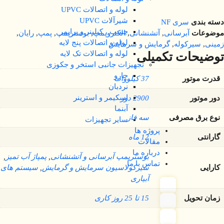
لوله و اتصالات UPVC
شیرآلات UPVC
دسته بندی
سری NF
چسب ، کیلینر و پرایمر
موضوعات
آبرسانی
,
آتشنشانی
,
الکتروپمپ
,
بوسترپمپ
,
پمپ
,
رایان
,
لوله و اتصالات پنج لایه
زمینی
,
سیرکوله
,
گرمایش و سرمایش
لوله و اتصالات تک لایه
توضیحات تکمیلی
تجهیزات جانبی استخر و جکوزی
جارو
قدرت موتور
37 کیلووات
نردبان
اسکیمر و استرینر
دور موتور
2900 دور
آبنما
نوع برق مصرفی
سه فاز
سایر تجهیزات
پروژه ها
گارانتی
12 ماه
مقالات
درباره ما
بوسترپمپ آبرسانی و آتشنشانی
,
پمپاژ آب تمیز
,
تماس با ما
کارایی
سیرکولاسیون سرمایش و گرمایش
,
سیستم های
آبیاری
زمان تحویل
15 تا 25 روز کاری