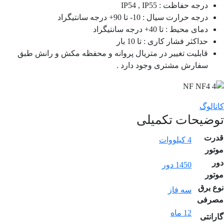
درجه حفاظت : IP54 , IP55
درجه حرارت سیال : 10- تا 90+ درجه سانتیگراد
دمای محیط : تا 40+ درجه سانتیگراد
حداکثر فشار کاری : تا 10 بار
قابلیت تغییر در متریال پروانه و محفظه مکش و رانش طبق
سفارش مشتری وجود دارد .
کاتالوگ
توضیحات تکمیلی
قدرت
4 کیلووات
موتور
دور
1450 دور
موتور
نوع برق
سه فاز
مصرفی
12 ماه
گارانتی