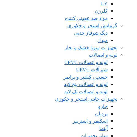
UV
کلرزن
مواد ضد عفونی کننده
گرمایش استخر و جکوزی
دیگ شوفاژ چدنی
مبدل
تجهیزات سونا خشک و بخار
لوله و اتصالات
لوله و اتصالات UPVC
شیرآلات UPVC
چسب ، کیلینر و پرایمر
لوله و اتصالات پنج لایه
لوله و اتصالات تک لایه
تجهیزات جانبی استخر و جکوزی
جارو
نردبان
اسکیمر و استرینر
آبنما
سایر تجهیزات