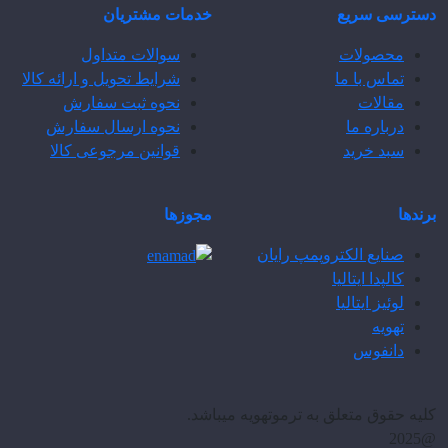
دسترسی سریع
خدمات مشتریان
محصولات
سوالات متداول
تماس با ما
شرایط تحویل و ارائه کالا
مقالات
نحوه ثبت سفارش
درباره ما
نحوه ارسال سفارش
سبد خرید
قوانین مرجوعی کالا
برندها
مجوزها
صنایع الکتروپمپ رایان
کالپدا ایتالیا
لوئیز ایتالیا
تهویه
دانفوس
کلیه حقوق متعلق به ترموتهویه میباشد.
@2025