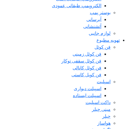
الکتروپمپ طبقاتی عمودی
بوستر پمپ
آبرسانی
آتشنشانی
لوازم جانبی
تهویه مطبوع
فن کوئل
فن کوئل زمینی
فن کوئل سقفی توکار
فن کوئل کانالی
فن کویل کاستی
اسپلیت
اسپیلت دیواری
اسپیلت ایستاده
داکت اسپلیت
مینی چیلر
چیلر
هواساز