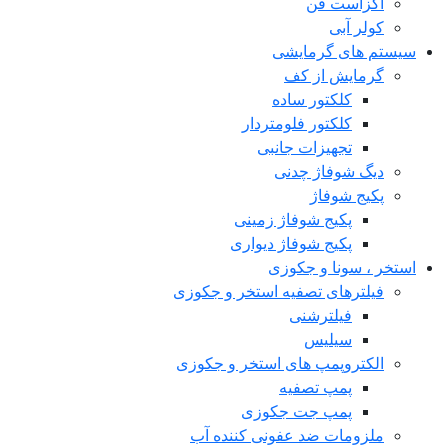
اگزاست فن
کولر آبی
سیستم های گرمایشی
گرمایش از کف
کلکتور ساده
کلکتور فلومتردار
تجهیزات جانبی
دیگ شوفاژ چدنی
پکیج شوفاژ
پکیج شوفاژ زمینی
پکیج شوفاژ دیواری
استخر ، سونا و جکوزی
فیلترهای تصفیه استخر و جکوزی
فیلترشنی
سیلیس
الکتروپمپ های استخر و جکوزی
پمپ تصفیه
پمپ جت جکوزی
ملزومات ضد عفونی کننده آب