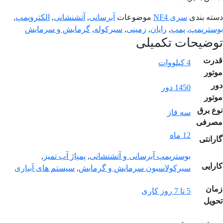
دسته بندی
سری NF4
موضوعات
آبرسانی
,
آتشنشانی
,
الکتروپمپ
,
بوسترپمپ
,
پمپ
,
رایان
,
زمینی
,
سیرکوله
,
گرمایش و سرمایش
توضیحات تکمیلی
قدرت
4 کیلووات
موتور
دور
1450 دور
موتور
نوع برق
سه فاز
مصرفی
12 ماه
گارانتی
بوسترپمپ آبرسانی و آتشنشانی
,
پمپاژ آب تمیز
,
کارایی
سیرکولاسیون سرمایش و گرمایش
,
سیستم های آبیاری
زمان
5 تا 7 روز کاری
تحویل