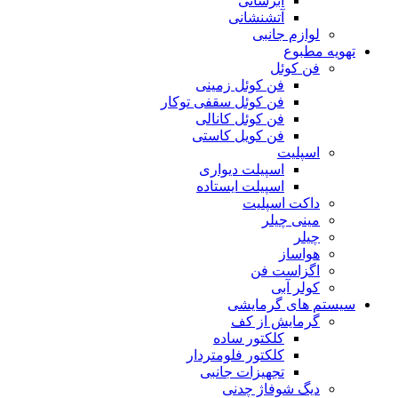
آبرسانی
آتشنشانی
لوازم جانبی
تهویه مطبوع
فن کوئل
فن کوئل زمینی
فن کوئل سقفی توکار
فن کوئل کانالی
فن کویل کاستی
اسپلیت
اسپیلت دیواری
اسپیلت ایستاده
داکت اسپلیت
مینی چیلر
چیلر
هواساز
اگزاست فن
کولر آبی
سیستم های گرمایشی
گرمایش از کف
کلکتور ساده
کلکتور فلومتردار
تجهیزات جانبی
دیگ شوفاژ چدنی