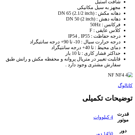
شافت استیل
مجهز به سیل مکانیکی
دهانه مکش : DN 65 (2.1/2 inch)
دهانه دهش : DN 50 (2 inch)
فرکانس : 50Hz
کلاس عایقی : F
درجه حفاظت : IP54 , IP55
درجه حرارت سیال : 10- تا 90+ درجه سانتیگراد
دمای محیط : تا 40+ درجه سانتیگراد
حداکثر فشار کاری : تا 10 بار
قابلیت تغییر در متریال پروانه و محفظه مکش و رانش طبق
سفارش مشتری وجود دارد .
کاتالوگ
توضیحات تکمیلی
قدرت
4 کیلووات
موتور
دور
1450 دور