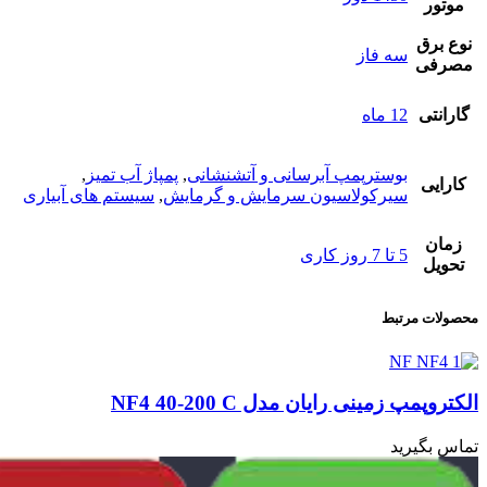
موتور
نوع برق
سه فاز
مصرفی
گارانتی
12 ماه
بوسترپمپ آبرسانی و آتشنشانی
,
پمپاژ آب تمیز
,
کارایی
سیرکولاسیون سرمایش و گرمایش
,
سیستم های آبیاری
زمان
5 تا 7 روز کاری
تحویل
محصولات مرتبط
الکتروپمپ زمینی رایان مدل NF4 40-200 C
ال
تماس بگیرید
تم