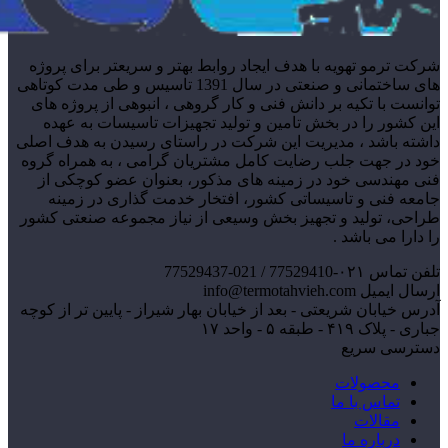
شرکت ترمو تهویه با هدف ایجاد روابط بهتر و سریعتر برای پروژه
های ساختمانی و صنعتی در سال 1391 تاسیس و طی مدت کوتاهی
توانست با تکیه بر دانش فنی و کار گروهی ، انبوهی از پروژه های
این کشور را در بخش تامین و تولید تجهیزات تاسیسات به عهده
داشته باشد ، مدیریت این شرکت در راستای رسیدن به هدف اصلی
خود در جهت جلب رضایت کامل مشتریان گرامی ، به همراه گروه
فنی مهندسی خود در زمینه های مذکور، بعنوان عضو کوچکی از
جامعه فنی و تاسیساتی کشور، افتخار خدمت گذاری در زمینه
طراحی، تولید و تجهیز بخش وسیعی از نیاز مجموعه صنعتی کشور
را دارا می باشد .
تلفن تماس
۰۲۱-77529410 / 021-77529437
ارسال ایمیل
info@termotahvieh.com
آدرس
خیابان شریعتی - بعد از خیابان بهار شیراز - پایین تر از کوچه
جباری - پلاک ۴۱۹ - طبقه ۵ - واحد ۱۷
دسترسی سریع
محصولات
تماس با ما
مقالات
درباره ما