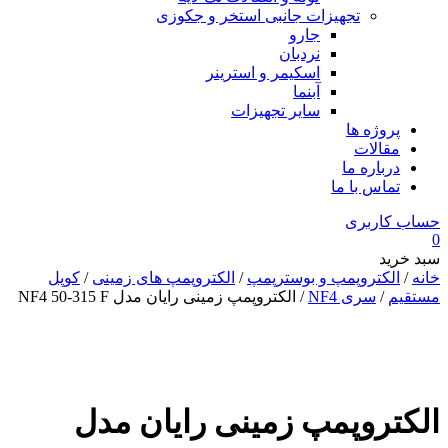
تجهیزات جانبی استخر و جکوزی
جارو
نردبان
اسکیمر و استرینر
آبنما
سایر تجهیزات
پروژه ها
مقالات
درباره ما
تماس با ما
حساب کاربری
0
سبد خرید
خانه
/
الکتروپمپ و بوسترپمپ
/
الکتروپمپ های زمینی
/
کوپل
مستقیم
/
سری NF4
/ الکتروپمپ زمینی رایان مدل NF4 50-315 F
الکتروپمپ زمینی رایان مدل