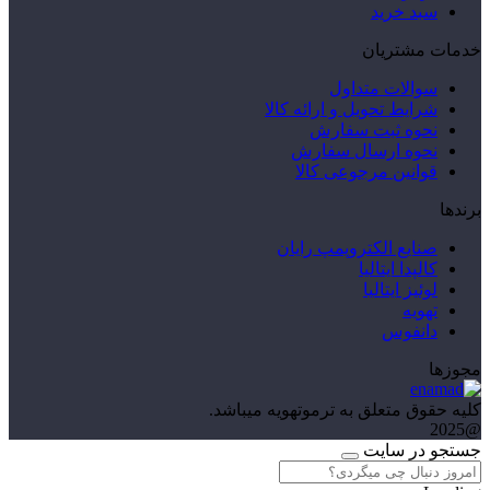
سبد خرید
خدمات مشتریان
سوالات متداول
شرایط تحویل و ارائه کالا
نحوه ثبت سفارش
نحوه ارسال سفارش
قوانین مرجوعی کالا
برندها
صنایع الکتروپمپ رایان
کالپدا ایتالیا
لوئیز ایتالیا
تهویه
دانفوس
مجوزها
کلیه حقوق متعلق به ترموتهویه میباشد.
@2025
جستجو در سایت