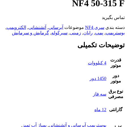
NF4 50-315 F
تماس بگیرید
دسته بندی
سری NF4
موضوعات
آبرسانی
,
آتشنشانی
,
الکتروپمپ
,
بوسترپمپ
,
پمپ
,
رایان
,
زمینی
,
سیرکوله
,
گرمایش و سرمایش
توضیحات تکمیلی
قدرت
4 کیلووات
موتور
دور
1450 دور
موتور
نوع برق
سه فاز
مصرفی
گارانتی
12 ماه
بوسترپمپ آبرسانی و آتشنشانی
,
پمپاژ آب تمیز
,