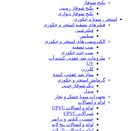
پکیج شوفاژ
پکیج شوفاژ زمینی
پکیج شوفاژ دیواری
استخر ، سونا و جکوزی
فیلترهای تصفیه استخر و جکوزی
فیلترشنی
سیلیس
الکتروپمپ های استخر و جکوزی
پمپ تصفیه
پمپ جت جکوزی
ملزومات ضد عفونی کننده آب
UV
کلرزن
مواد ضد عفونی کننده
گرمایش استخر و جکوزی
دیگ شوفاژ چدنی
مبدل
تجهیزات سونا خشک و بخار
لوله و اتصالات
لوله و اتصالات UPVC
شیرآلات UPVC
چسب ، کیلینر و پرایمر
لوله و اتصالات پنج لایه
لوله و اتصالات تک لایه