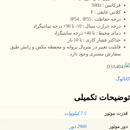
فرکانس : 50Hz
کلاس عایقی : F
درجه حفاظت : IP54 , IP55
درجه حرارت سیال : 10- تا 90+ درجه سانتیگراد
دمای محیط : تا 40+ درجه سانتیگراد
حداکثر فشار کاری : تا 10 بار
قابلیت تغییر در متریال پروانه و محفظه مکش و رانش طبق
سفارش مشتری وجود دارد .
کاتالوگ
توضیحات تکمیلی
قدرت موتور
7.5 کیلووات
دور موتور
2900 دور