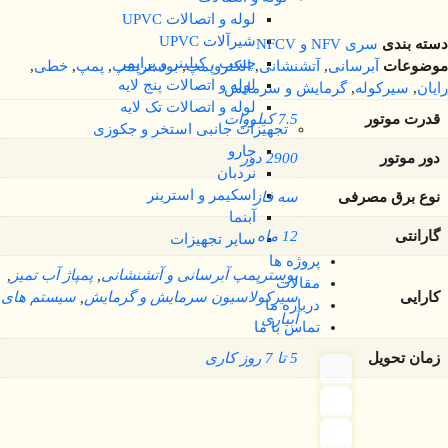
لوله و اتصالات UPVC
شیرآلات UPVC
دسته بندی
سری NFV و NFCV
چسب ، کیلینر و پرایمر
موضوعات
آبرسانی
,
آتشنشانی
,
الکتروپمپ
,
بوسترپمپ
,
پمپ
,
خطی
,
لوله و اتصالات پنج لایه
رایان
,
سیرکوله
,
گرمایش و سرمایش
لوله و اتصالات تک لایه
قدرت موتور
7.5 کیلووات
تجهیزات جانبی استخر و جکوزی
جارو
دور موتور
2900 دور
نردبان
اسکیمر و استرینر
نوع برق مصرفی
سه فاز
آبنما
گارانتی
12 ماه
سایر تجهیزات
پروژه ها
بوسترپمپ آبرسانی و آتشنشانی
,
پمپاژ آب تمیز
,
مقالات
کارایی
سیرکولاسیون سرمایش و گرمایش
,
سیستم های
درباره ما
آبیاری
تماس با ما
زمان تحویل
5 تا 7 روز کاری