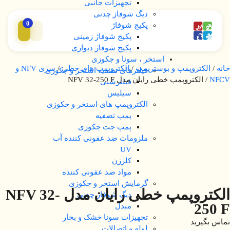
تجهیزات جانبی
دیگ شوفاژ چدنی
0
پکیج شوفاژ
پکیج شوفاژ زمینی
پکیج شوفاژ دیواری
استخر ، سونا و جکوزی
خانه
/
الکتروپمپ و بوسترپمپ
/
الکتروپمپ های خطی
/
سری NFV و
فیلترهای تصفیه استخر و جکوزی
NFCV
/ الکتروپمپ خطی رایان مدل NFV 32-250 F
فیلترشنی
سیلیس
الکتروپمپ های استخر و جکوزی
پمپ تصفیه
پمپ جت جکوزی
ملزومات ضد عفونی کننده آب
UV
کلرزن
مواد ضد عفونی کننده
گرمایش استخر و جکوزی
الکتروپمپ خطی رایان مدل NFV 32-
دیگ شوفاژ چدنی
250 F
مبدل
تجهیزات سونا خشک و بخار
تماس بگیرید
لوله و اتصالات