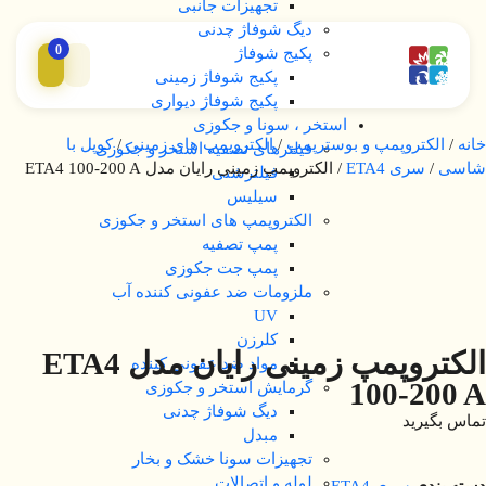
تجهیزات جانبی
دیگ شوفاژ چدنی
0
پکیج شوفاژ
پکیج شوفاژ زمینی
پکیج شوفاژ دیواری
استخر ، سونا و جکوزی
خانه
/
الکتروپمپ و بوسترپمپ
/
الکتروپمپ های زمینی
/
کوپل با
فیلترهای تصفیه استخر و جکوزی
شاسی
/
سری ETA4
/ الکتروپمپ زمینی رایان مدل ETA4 100-200 A
فیلترشنی
سیلیس
الکتروپمپ های استخر و جکوزی
پمپ تصفیه
پمپ جت جکوزی
ملزومات ضد عفونی کننده آب
UV
کلرزن
الکتروپمپ زمینی رایان مدل ETA4
مواد ضد عفونی کننده
100-200 A
گرمایش استخر و جکوزی
دیگ شوفاژ چدنی
تماس بگیرید
مبدل
تجهیزات سونا خشک و بخار
لوله و اتصالات