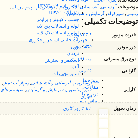
دسته بندی
سری ETA4
لوله و اتصالات UPVC
موضوعات
آبرسانی
,
آتشنشانی
,
الکتروپمپ
,
بوسترپمپ
,
پمپ
,
رایان
,
شیرآلات UPVC
زمینی
,
سیرکوله
,
گرمایش و سرمایش
چسب ، کیلینر و پرایمر
توضیحات تکمیلی
لوله و اتصالات پنج لایه
لوله و اتصالات تک لایه
قدرت موتور
7.5 کیلووات
تجهیزات جانبی استخر و جکوزی
جارو
دور موتور
1450 دور
نردبان
نوع برق مصرفی
سه فاز
اسکیمر و استرینر
آبنما
گارانتی
12 ماه
سایر تجهیزات
پروژه ها
بوسترپمپ آبرسانی و آتشنشانی
,
پمپاژ آب تمیز
,
مقالات
کارایی
سیرکولاسیون سرمایش و گرمایش
,
سیستم های
درباره ما
آبیاری
تماس با ما
زمان تحویل
5 تا 7 روز کاری