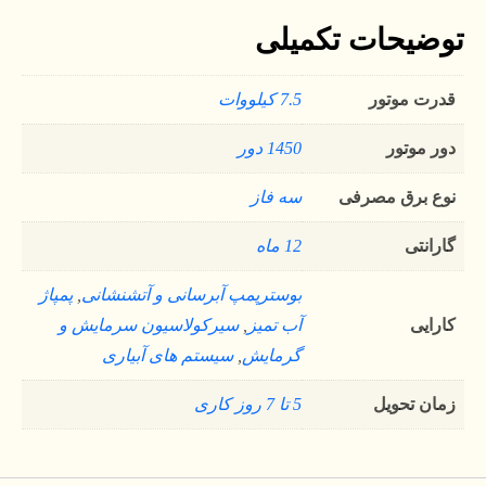
توضیحات تکمیلی
قدرت موتور
7.5 کیلووات
دور موتور
1450 دور
نوع برق مصرفی
سه فاز
گارانتی
12 ماه
بوسترپمپ آبرسانی و آتشنشانی
,
پمپاژ
کارایی
آب تمیز
,
سیرکولاسیون سرمایش و
گرمایش
,
سیستم های آبیاری
زمان تحویل
5 تا 7 روز کاری