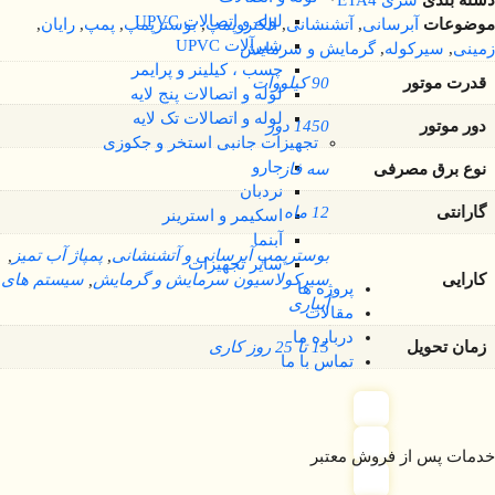
دسته بندی
سری ETA4
لوله و اتصالات UPVC
موضوعات
آبرسانی
,
آتشنشانی
,
الکتروپمپ
,
بوسترپمپ
,
پمپ
,
رایان
,
شیرآلات UPVC
زمینی
,
سیرکوله
,
گرمایش و سرمایش
چسب ، کیلینر و پرایمر
قدرت موتور
90 کیلووات
لوله و اتصالات پنج لایه
لوله و اتصالات تک لایه
دور موتور
1450 دور
تجهیزات جانبی استخر و جکوزی
جارو
نوع برق مصرفی
سه فاز
نردبان
گارانتی
12 ماه
اسکیمر و استرینر
آبنما
بوسترپمپ آبرسانی و آتشنشانی
,
پمپاژ آب تمیز
,
سایر تجهیزات
کارایی
سیرکولاسیون سرمایش و گرمایش
,
سیستم های
پروژه ها
آبیاری
مقالات
درباره ما
زمان تحویل
15 تا 25 روز کاری
تماس با ما
خدمات پس از فروش معتبر