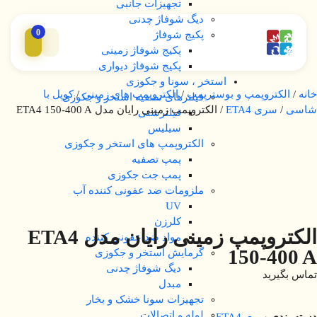
تجهیزات جانبی
دیگ شوفاژ چدنی
0
پکیج شوفاژ
پکیج شوفاژ زمینی
پکیج شوفاژ دیواری
استخر ، سونا و جکوزی
خانه
/
الکتروپمپ و بوسترپمپ
/
الکتروپمپ های زمینی
/
کوپل با
فیلترهای تصفیه استخر و جکوزی
شاسی
/
سری ETA4
/ الکتروپمپ زمینی رایان مدل ETA4 150-400 A
فیلترشنی
سیلیس
الکتروپمپ های استخر و جکوزی
پمپ تصفیه
پمپ جت جکوزی
ملزومات ضد عفونی کننده آب
UV
کلرزن
الکتروپمپ زمینی رایان مدل ETA4
مواد ضد عفونی کننده
150-400 A
گرمایش استخر و جکوزی
دیگ شوفاژ چدنی
تماس بگیرید
مبدل
تجهیزات سونا خشک و بخار
لوله و اتصالات