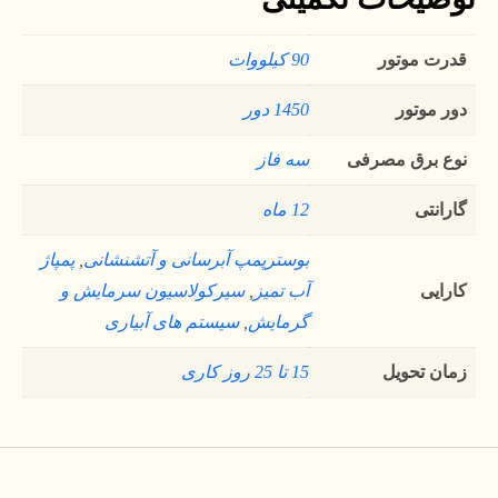
قدرت موتور
90 کیلووات
دور موتور
1450 دور
نوع برق مصرفی
سه فاز
گارانتی
12 ماه
بوسترپمپ آبرسانی و آتشنشانی
,
پمپاژ
کارایی
آب تمیز
,
سیرکولاسیون سرمایش و
گرمایش
,
سیستم های آبیاری
زمان تحویل
15 تا 25 روز کاری