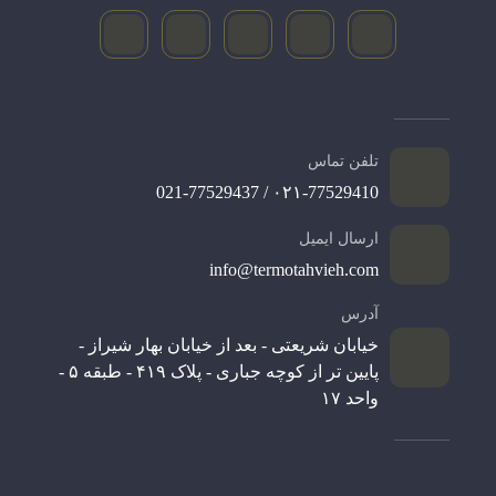
تلفن تماس
۰۲۱-77529410 / 021-77529437
ارسال ایمیل
info@termotahvieh.com
آدرس
خیابان شریعتی - بعد از خیابان بهار شیراز -
پایین تر از کوچه جباری - پلاک ۴۱۹ - طبقه ۵ -
واحد ۱۷