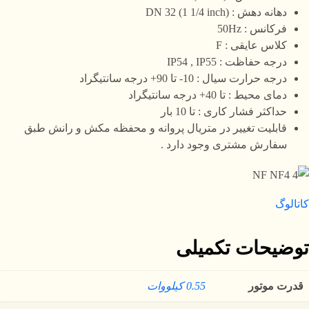
دهانه دهش : DN 32 (1 1/4 inch)
فرکانس : 50Hz
کلاس عایقی : F
درجه حفاظت : IP54 , IP55
درجه حرارت سیال : 10- تا 90+ درجه سانتیگراد
دمای محیط : تا 40+ درجه سانتیگراد
حداکثر فشار کاری : تا 10 بار
قابلیت تغییر در متریال پروانه و محفظه مکش و رانش طبق
سفارش مشتری وجود دارد .
کاتالوگ
توضیحات تکمیلی
قدرت موتور
0.55 کیلووات