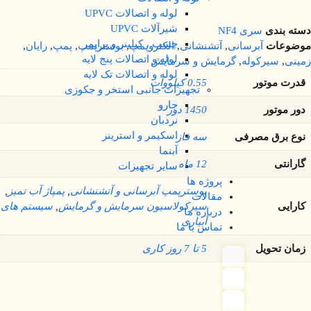
لوله و اتصالات UPVC
شیرآلات UPVC
دسته بندی
سری NF4
چسب ، کیلینر و پرایمر
موضوعات
آبرسانی
,
آتشنشانی
,
الکتروپمپ
,
بوسترپمپ
,
پمپ
,
رایان
,
لوله و اتصالات پنج لایه
زمینی
,
سیرکوله
,
گرمایش و سرمایش
لوله و اتصالات تک لایه
قدرت موتور
0.55 کیلووات
تجهیزات جانبی استخر و جکوزی
جارو
دور موتور
1450 دور
نردبان
اسکیمر و استرینر
نوع برق مصرفی
سه فاز
آبنما
گارانتی
12 ماه
سایر تجهیزات
پروژه ها
بوسترپمپ آبرسانی و آتشنشانی
,
پمپاژ آب تمیز
,
مقالات
کارایی
سیرکولاسیون سرمایش و گرمایش
,
سیستم های
درباره ما
آبیاری
تماس با ما
زمان تحویل
5 تا 7 روز کاری