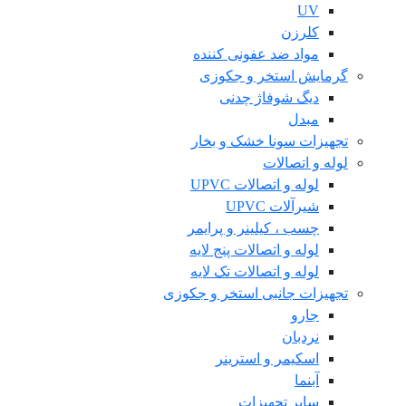
UV
کلرزن
مواد ضد عفونی کننده
گرمایش استخر و جکوزی
دیگ شوفاژ چدنی
مبدل
تجهیزات سونا خشک و بخار
لوله و اتصالات
لوله و اتصالات UPVC
شیرآلات UPVC
چسب ، کیلینر و پرایمر
لوله و اتصالات پنج لایه
لوله و اتصالات تک لایه
تجهیزات جانبی استخر و جکوزی
جارو
نردبان
اسکیمر و استرینر
آبنما
سایر تجهیزات