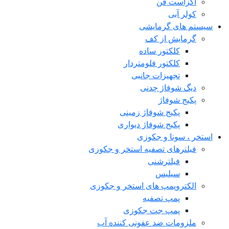
اگزاست فن
کولر آبی
سیستم های گرمایشی
گرمایش از کف
کلکتور ساده
کلکتور فلومتردار
تجهیزات جانبی
دیگ شوفاژ چدنی
پکیج شوفاژ
پکیج شوفاژ زمینی
پکیج شوفاژ دیواری
استخر ، سونا و جکوزی
فیلترهای تصفیه استخر و جکوزی
فیلترشنی
سیلیس
الکتروپمپ های استخر و جکوزی
پمپ تصفیه
پمپ جت جکوزی
ملزومات ضد عفونی کننده آب