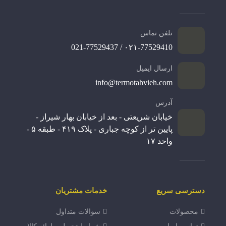
تلفن تماس
۰۲۱-77529410 / 021-77529437
ارسال ایمیل
info@termotahvieh.com
آدرس
خیابان شریعتی - بعد از خیابان بهار شیراز -
پایین تر از کوچه جباری - پلاک ۴۱۹ - طبقه ۵ -
واحد ۱۷
دسترسی سریع
خدمات مشتریان
محصولات
سوالات متداول