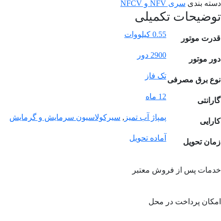
دسته بندی
سری NFV و NFCV
توضیحات تکمیلی
0.55 کیلووات
قدرت موتور
2900 دور
دور موتور
تک فاز
نوع برق مصرفی
12 ماه
گارانتی
پمپاژ آب تمیز
,
سیرکولاسیون سرمایش و گرمایش
کارایی
آماده تحویل
زمان تحویل
خدمات پس از فروش معتبر
امکان پرداخت در محل