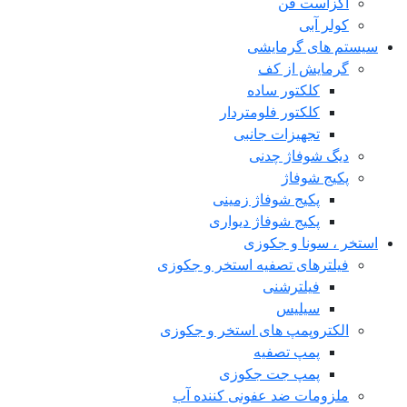
اگزاست فن
کولر آبی
سیستم های گرمایشی
گرمایش از کف
کلکتور ساده
کلکتور فلومتردار
تجهیزات جانبی
دیگ شوفاژ چدنی
پکیج شوفاژ
پکیج شوفاژ زمینی
پکیج شوفاژ دیواری
استخر ، سونا و جکوزی
فیلترهای تصفیه استخر و جکوزی
فیلترشنی
سیلیس
الکتروپمپ های استخر و جکوزی
پمپ تصفیه
پمپ جت جکوزی
ملزومات ضد عفونی کننده آب