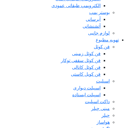
الکتروپمپ طبقاتی عمودی
بوستر پمپ
آبرسانی
آتشنشانی
لوازم جانبی
تهویه مطبوع
فن کوئل
فن کوئل زمینی
فن کوئل سقفی توکار
فن کوئل کانالی
فن کویل کاستی
اسپلیت
اسپیلت دیواری
اسپیلت ایستاده
داکت اسپلیت
مینی چیلر
چیلر
هواساز