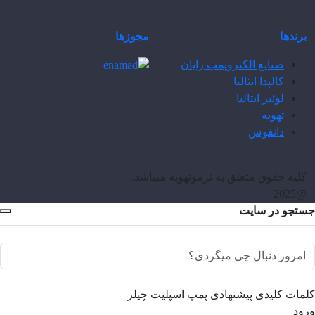
برندها
مجوزها
صنایع الکتروپمپ رایان
کالپدا ایتالیا
لوئیز ایتالیا
تهویه
دانفوس
کلیه حقوق متعلق به ترموتهویه میباشد.
@2025
جستجو در سایت
کلمات کلیدی پیشنهادی
پمپ
اسپلیت
چیلر
ورود