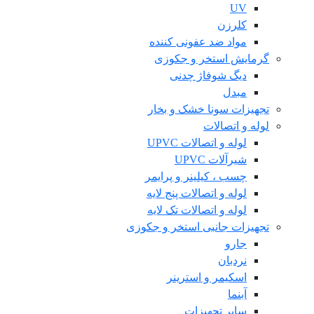
UV
کلرزن
مواد ضد عفونی کننده
گرمایش استخر و جکوزی
دیگ شوفاژ چدنی
مبدل
تجهیزات سونا خشک و بخار
لوله و اتصالات
لوله و اتصالات UPVC
شیرآلات UPVC
چسب ، کیلینر و پرایمر
لوله و اتصالات پنج لایه
لوله و اتصالات تک لایه
تجهیزات جانبی استخر و جکوزی
جارو
نردبان
اسکیمر و استرینر
آبنما
سایر تجهیزات