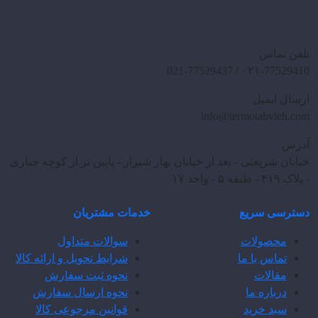
تلفن تماس
۰۲۱-77529410 / 021-77529437
ارسال ایمیل
info@termotahvieh.com
آدرس
خیابان شریعتی - بعد از خیابان بهار شیراز - پایین تر از کوچه جباری
- پلاک ۴۱۹ - طبقه ۵ - واحد ۱۷
دسترسی سریع
خدمات مشتریان
محصولات
سوالات متداول
تماس با ما
شرایط تحویل و ارائه کالا
مقالات
نحوه ثبت سفارش
درباره ما
نحوه ارسال سفارش
سبد خرید
قوانین مرجوعی کالا