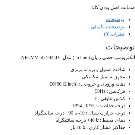
ضمانت اصل بودن کالا
توضیحات
توضیحات تکمیلی
نظرات (0)
توضیحات
الکتروپمپ خطی رایان ( in line ) مدل NFCVM 50-50/50 C
شافت استیل و پروانه برنزی
مجهز به سیل مکانیکی
دهانه ورودی و خروجی : DN50 (2 inch)
فرکانس : 50Hz
کلاس عایقی : F
درجه حفاظت : IP54 , IP55
درجه حرارت سیال : 10- تا 90+ درجه سانتیگراد
دمای محیط : تا 40+ درجه سانتیگراد
حداکثر فشار کاری : تا 10 بار