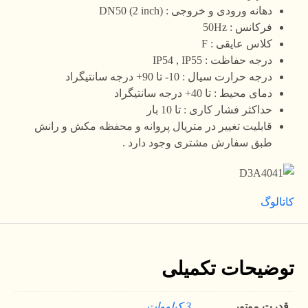
دهانه ورودی و خروجی : DN50 (2 inch)
فرکانس : 50Hz
کلاس عایقی : F
درجه حفاظت : IP54 , IP55
درجه حرارت سیال : 10- تا 90+ درجه سانتیگراد
دمای محیط : تا 40+ درجه سانتیگراد
حداکثر فشار کاری : تا 10 بار
قابلیت تغییر در متریال پروانه و محفظه مکش و رانش
طبق سفارش مشتری وجود دارد .
کاتالوگ
توضیحات تکمیلی
قدرت موتور
3 کیلووات