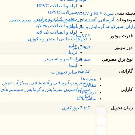
لوله و اتصالات UPVC
شیرآلات UPVC
دسته بندی
سری NFV و NFCV
چسب ، کیلینر و پرایمر
موضوعات
آبرسانی
,
آتشنشانی
,
الکتروپمپ
,
بوسترپمپ
,
پمپ
,
خطی
,
لوله و اتصالات پنج لایه
رایان
,
سیرکوله
,
گرمایش و سرمایش
لوله و اتصالات تک لایه
قدرت موتور
3 کیلووات
تجهیزات جانبی استخر و جکوزی
جارو
دور موتور
2900 دور
نردبان
اسکیمر و استرینر
نوع برق مصرفی
سه فاز
آبنما
گارانتی
12 ماه
سایر تجهیزات
پروژه ها
بوسترپمپ آبرسانی و آتشنشانی
,
پمپاژ آب تمیز
,
مقالات
کارایی
سیرکولاسیون سرمایش و گرمایش
,
سیستم های
درباره ما
آبیاری
تماس با ما
زمان تحویل
5 تا 7 روز کاری