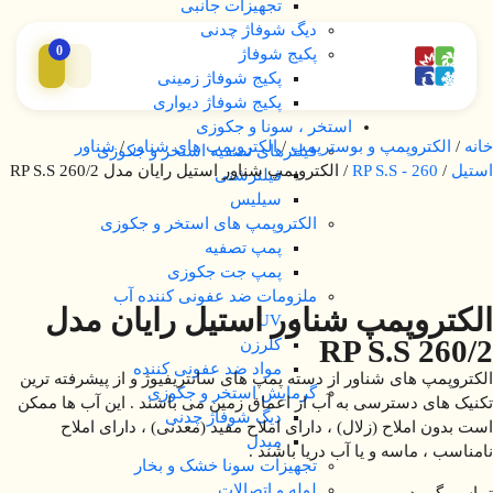
تجهیزات جانبی
دیگ شوفاژ چدنی
0
پکیج شوفاژ
پکیج شوفاژ زمینی
پکیج شوفاژ دیواری
استخر ، سونا و جکوزی
خانه
/
الکتروپمپ و بوسترپمپ
/
الکتروپمپ های شناور
/
شناور
فیلترهای تصفیه استخر و جکوزی
استیل
/
RP S.S - 260
/ الکتروپمپ شناور استیل رایان مدل RP S.S 260/2
فیلترشنی
سیلیس
الکتروپمپ های استخر و جکوزی
پمپ تصفیه
پمپ جت جکوزی
ملزومات ضد عفونی کننده آب
الکتروپمپ شناور استیل رایان مدل
UV
RP S.S 260/2
کلرزن
مواد ضد عفونی کننده
الکتروپمپ های شناور از دسته پمپ های سانتریفیوژ و از پیشرفته ترین
گرمایش استخر و جکوزی
تکنیک های دسترسی به آب از اعماق زمین می باشند . این آب ها ممکن
دیگ شوفاژ چدنی
است بدون املاح (زلال) ، دارای املاح مفید (معدنی) ، دارای املاح
مبدل
نامناسب ، ماسه و یا آب دریا باشند .
تجهیزات سونا خشک و بخار
لوله و اتصالات