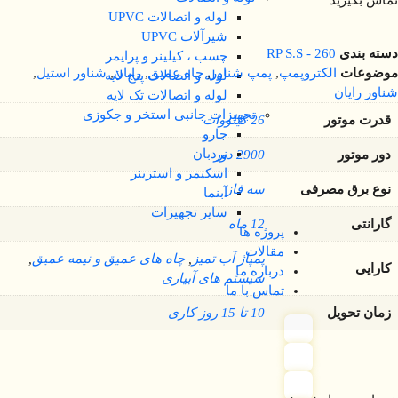
تماس بگیرید
لوله و اتصالات UPVC
شیرآلات UPVC
دسته بندی
RP S.S - 260
چسب ، کیلینر و پرایمر
موضوعات
الکتروپمپ
,
پمپ شناور
,
چاه عمیق
,
رایان
,
شناور استیل
,
لوله و اتصالات پنج لایه
شناور رایان
لوله و اتصالات تک لایه
تجهیزات جانبی استخر و جکوزی
قدرت موتور
26 کیلووات
جارو
نردبان
دور موتور
2900 دور
اسکیمر و استرینر
نوع برق مصرفی
سه فاز
آبنما
سایر تجهیزات
گارانتی
12 ماه
پروژه ها
مقالات
پمپاژ آب تمیز
,
چاه های عمیق و نیمه عمیق
,
کارایی
درباره ما
سیستم های آبیاری
تماس با ما
زمان تحویل
10 تا 15 روز کاری