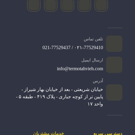
تلفن تماس
۰۲۱-77529410 / 021-77529437
ارسال ایمیل
info@termotahvieh.com
آدرس
خیابان شریعتی - بعد از خیابان بهار شیراز -
پایین تر از کوچه جباری - پلاک ۴۱۹ - طبقه ۵ -
واحد ۱۷
دسترسی سریع
خدمات مشتریان