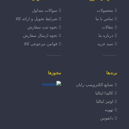
محصولات
سوالات متداول
تماس با ما
شرایط تحویل و ارائه کالا
مقالات
نحوه ثبت سفارش
درباره ما
نحوه ارسال سفارش
سبد خرید
قوانین مرجوعی کالا
برندها
مجوزها
صنایع الکتروپمپ رایان
کالپدا ایتالیا
لوئیز ایتالیا
تهویه
دانفوس