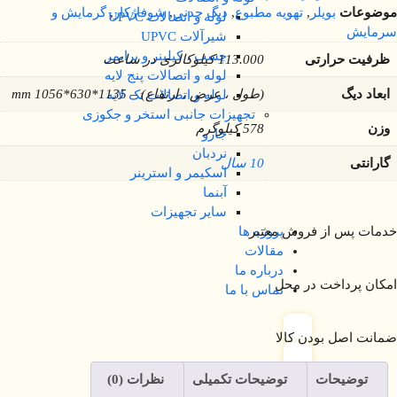
موضوعات
بویلر
,
تهویه مطبوع
,
دیگ چدنی
,
شوفاژکار
,
گرمایش و
لوله و اتصالات UPVC
سرمایش
شیرآلات UPVC
چسب ، کیلینر و پرایمر
ظرفیت حرارتی
113.000 کیلوکالری در ساعت
لوله و اتصالات پنج لایه
ابعاد دیگ
(طول ، عرض ، ارتفاع) – 1135*630*1056 mm
لوله و اتصالات تک لایه
تجهیزات جانبی استخر و جکوزی
وزن
578 کیلوگرم
جارو
نردبان
گارانتی
10 سال
اسکیمر و استرینر
آبنما
سایر تجهیزات
پروژه ها
خدمات پس از فروش معتبر
مقالات
درباره ما
امکان پرداخت در محل
تماس با ما
ضمانت اصل بودن کالا
توضیحات
توضیحات تکمیلی
نظرات (0)