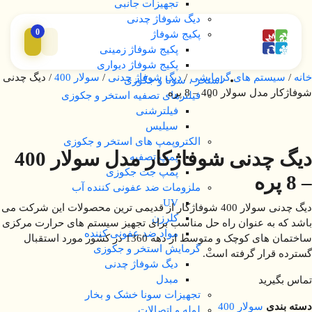
تجهیزات جانبی
دیگ شوفاژ چدنی
0
پکیج شوفاژ
پکیج شوفاژ زمینی
پکیج شوفاژ دیواری
خانه
/
سیستم های گرمایشی
/
دیگ شوفاژ چدنی
/
سولار 400
/ دیگ چدنی
استخر ، سونا و جکوزی
شوفاژکار مدل سولار 400 – 8 پره
فیلترهای تصفیه استخر و جکوزی
فیلترشنی
سیلیس
الکتروپمپ های استخر و جکوزی
دیگ چدنی شوفاژکار مدل سولار 400
پمپ تصفیه
پمپ جت جکوزی
– 8 پره
ملزومات ضد عفونی کننده آب
UV
دیگ چدنی سولار 400 شوفاژکار از قدیمی ترین محصولات این شرکت می
کلرزن
باشد که به عنوان راه حل مناسب برای تجهیز سیستم های حرارت مرکزی
مواد ضد عفونی کننده
ساختمان های کوچک و متوسط از دهه 1360 در کشور مورد استقبال
گرمایش استخر و جکوزی
گسترده قرار گرفته است.
دیگ شوفاژ چدنی
مبدل
تماس بگیرید
تجهیزات سونا خشک و بخار
دسته بندی
سولار 400
لوله و اتصالات