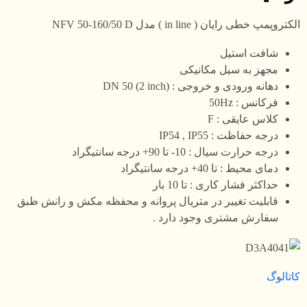
الکتروپمپ خطی رایان ( in line ) مدل NFV 50-160/50 D
شافت استیل
مجهز به سیل مکانیکی
دهانه ورودی و خروجی : DN 50 (2 inch)
فرکانس : 50Hz
کلاس عایقی : F
درجه حفاظت : IP54 , IP55
درجه حرارت سیال : 10- تا 90+ درجه سانتیگراد
دمای محیط : تا 40+ درجه سانتیگراد
حداکثر فشار کاری : تا 10 بار
قابلیت تغییر در متریال پروانه و محفظه مکش و رانش طبق
سفارش مشتری وجود دارد .
کاتالوگ