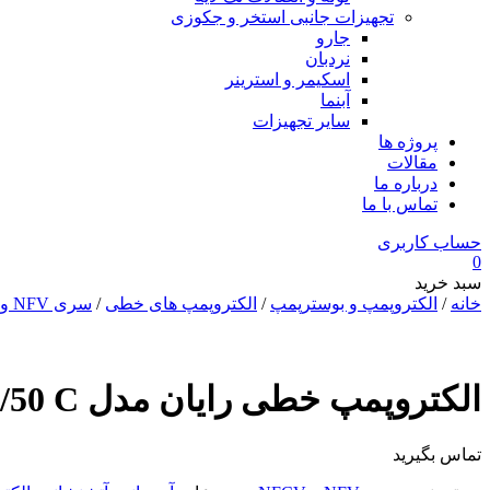
تجهیزات جانبی استخر و جکوزی
جارو
نردبان
اسکیمر و استرینر
آبنما
سایر تجهیزات
پروژه ها
مقالات
درباره ما
تماس با ما
حساب کاربری
0
سبد خرید
خانه
/
الکتروپمپ و بوسترپمپ
/
الکتروپمپ های خطی
/
سری NFV و NFCV
الکتروپمپ خطی رایان مدل NFV 50-250/50 C
تماس بگیرید