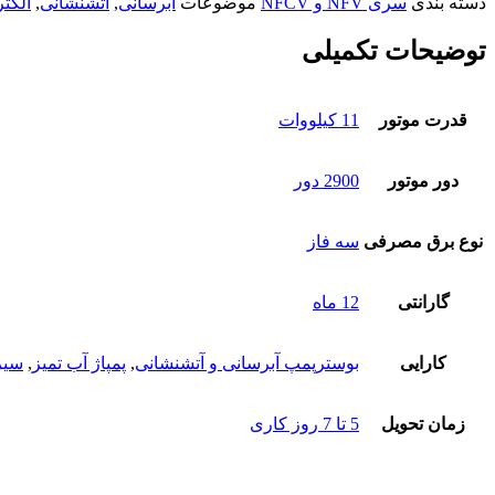
دسته بندی
سری NFV و NFCV
موضوعات
آبرسانی
,
آتشنشانی
,
الکت
توضیحات تکمیلی
قدرت موتور
11 کیلووات
دور موتور
2900 دور
نوع برق مصرفی
سه فاز
گارانتی
12 ماه
کارایی
بوسترپمپ آبرسانی و آتشنشانی
,
پمپاژ آب تمیز
,
سیر
زمان تحویل
5 تا 7 روز کاری