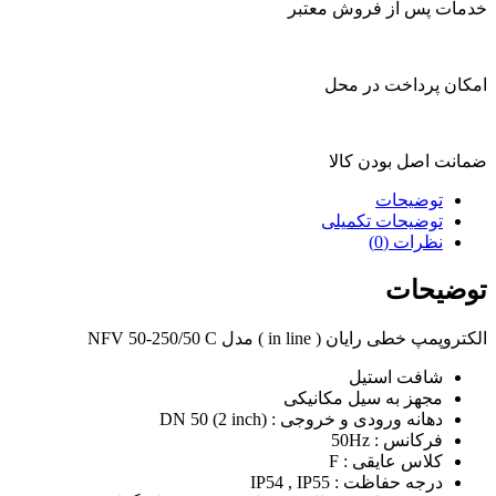
خدمات پس از فروش معتبر
امکان پرداخت در محل
ضمانت اصل بودن کالا
توضیحات
توضیحات تکمیلی
نظرات (0)
توضیحات
الکتروپمپ خطی رایان ( in line ) مدل NFV 50-250/50 C
شافت استیل
مجهز به سیل مکانیکی
دهانه ورودی و خروجی : DN 50 (2 inch)
فرکانس : 50Hz
کلاس عایقی : F
درجه حفاظت : IP54 , IP55