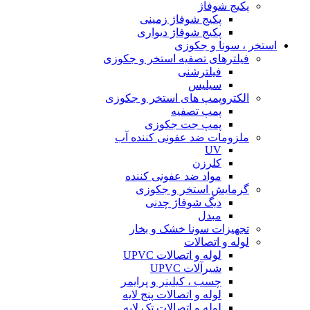
پکیج شوفاژ
پکیج شوفاژ زمینی
پکیج شوفاژ دیواری
استخر ، سونا و جکوزی
فیلترهای تصفیه استخر و جکوزی
فیلترشنی
سیلیس
الکتروپمپ های استخر و جکوزی
پمپ تصفیه
پمپ جت جکوزی
ملزومات ضد عفونی کننده آب
UV
کلرزن
مواد ضد عفونی کننده
گرمایش استخر و جکوزی
دیگ شوفاژ چدنی
مبدل
تجهیزات سونا خشک و بخار
لوله و اتصالات
لوله و اتصالات UPVC
شیرآلات UPVC
چسب ، کیلینر و پرایمر
لوله و اتصالات پنج لایه
لوله و اتصالات تک لایه