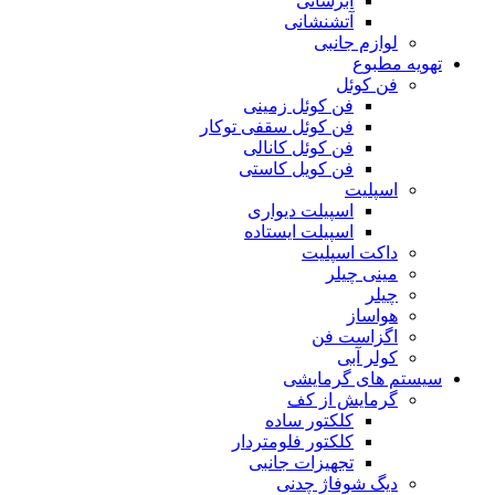
آبرسانی
آتشنشانی
لوازم جانبی
تهویه مطبوع
فن کوئل
فن کوئل زمینی
فن کوئل سقفی توکار
فن کوئل کانالی
فن کویل کاستی
اسپلیت
اسپیلت دیواری
اسپیلت ایستاده
داکت اسپلیت
مینی چیلر
چیلر
هواساز
اگزاست فن
کولر آبی
سیستم های گرمایشی
گرمایش از کف
کلکتور ساده
کلکتور فلومتردار
تجهیزات جانبی
دیگ شوفاژ چدنی