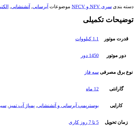
دسته بندی
سری NFV و NFCV
موضوعات
آبرسانی
,
آتشنشانی
,
الکت
توضیحات تکمیلی
قدرت موتور
1.1 کیلووات
دور موتور
1450 دور
نوع برق مصرفی
سه فاز
گارانتی
12 ماه
کارایی
بوسترپمپ آبرسانی و آتشنشانی
,
پمپاژ آب تمیز
,
سیر
زمان تحویل
5 تا 7 روز کاری