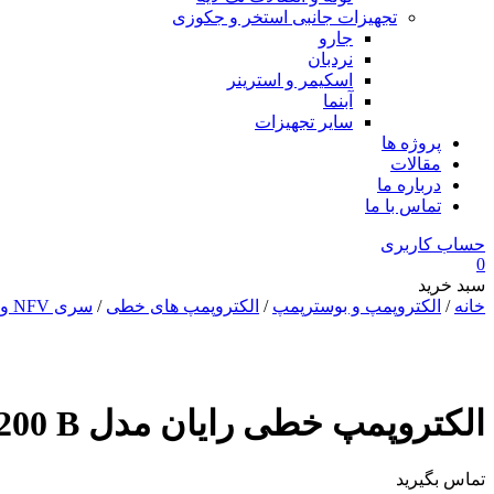
تجهیزات جانبی استخر و جکوزی
جارو
نردبان
اسکیمر و استرینر
آبنما
سایر تجهیزات
پروژه ها
مقالات
درباره ما
تماس با ما
حساب کاربری
0
سبد خرید
خانه
/
الکتروپمپ و بوسترپمپ
/
الکتروپمپ های خطی
/
سری NFV و NFCV
الکتروپمپ خطی رایان مدل NFV4 40-200 B
تماس بگیرید