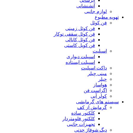
آبرسانی
آتشنشانی
لوازم جانبی
تهویه مطبوع
فن کوئل
فن کوئل زمینی
فن کوئل سقفی توکار
فن کوئل کانالی
فن کویل کاستی
اسپلیت
اسپیلت دیواری
اسپیلت ایستاده
داکت اسپلیت
مینی چیلر
چیلر
هواساز
اگزاست فن
کولر آبی
سیستم های گرمایشی
گرمایش از کف
کلکتور ساده
کلکتور فلومتردار
تجهیزات جانبی
دیگ شوفاژ چدنی