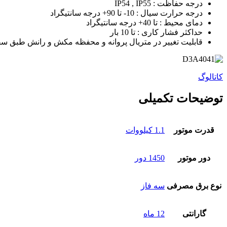
درجه حفاظت : IP54 , IP55
درجه حرارت سیال : 10- تا 90+ درجه سانتیگراد
دمای محیط : تا 40+ درجه سانتیگراد
حداکثر فشار کاری : تا 10 بار
قابلیت تغییر در متریال پروانه و محفظه مکش و رانش طبق س
کاتالوگ
توضیحات تکمیلی
قدرت موتور
1.1 کیلووات
دور موتور
1450 دور
نوع برق مصرفی
سه فاز
گارانتی
12 ماه