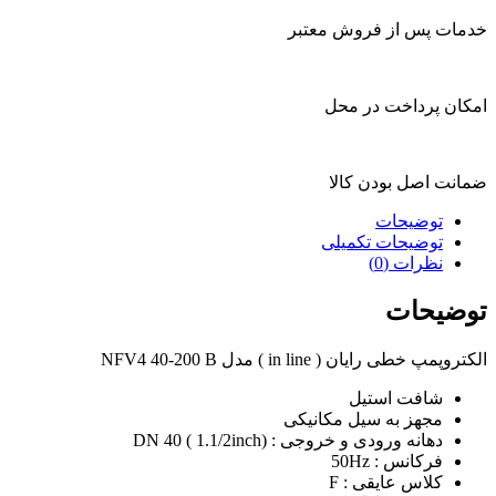
خدمات پس از فروش معتبر
امکان پرداخت در محل
ضمانت اصل بودن کالا
توضیحات
توضیحات تکمیلی
نظرات (0)
توضیحات
الکتروپمپ خطی رایان ( in line ) مدل NFV4 40-200 B
شافت استیل
مجهز به سیل مکانیکی
دهانه ورودی و خروجی : DN 40 ( 1.1/2inch)
فرکانس : 50Hz
کلاس عایقی : F