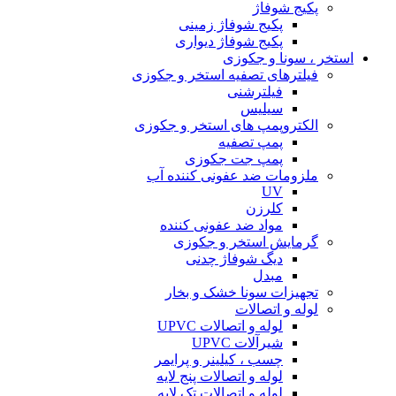
پکیج شوفاژ
پکیج شوفاژ زمینی
پکیج شوفاژ دیواری
استخر ، سونا و جکوزی
فیلترهای تصفیه استخر و جکوزی
فیلترشنی
سیلیس
الکتروپمپ های استخر و جکوزی
پمپ تصفیه
پمپ جت جکوزی
ملزومات ضد عفونی کننده آب
UV
کلرزن
مواد ضد عفونی کننده
گرمایش استخر و جکوزی
دیگ شوفاژ چدنی
مبدل
تجهیزات سونا خشک و بخار
لوله و اتصالات
لوله و اتصالات UPVC
شیرآلات UPVC
چسب ، کیلینر و پرایمر
لوله و اتصالات پنج لایه
لوله و اتصالات تک لایه